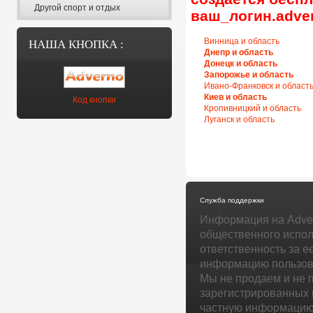
Другой спорт и отдых
ваш_логин.adver
Винница и область
НАША КНОПКА :
Днепр и область
Донецк и область
Запорожье и область
Ивано-Франковск и област
Киев и область
Код кнопки
Кропивницкий и область
Луганск и область
Служба поддержки
Информация на Adver
общественного испол
ответственность за е
информацию пользова
Мы не продаем и не 
зарегистрированных 
частную информацию 