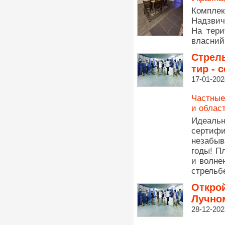
Комплек
Надзвич
На тери
власний 
Стрель
тир - 
17-01-202
Частные
и облас
Идеаль
сертиф
незабы
годы! П
и волне
стрельбе
Открой
Лучном
28-12-202