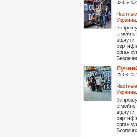
02-05-202
Частные
Украина
Запрошу
сімейне
відчути
сертифі
організу
Безпечна
Лучний
29-03-202
Частные
Украина
Запрошу
сімейне
відчути
сертифі
організу
Безпечна