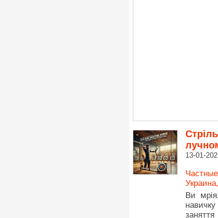
Стріль
лучном
13-01-202
Частные
Украина
Ви мрія
навичку
заняття