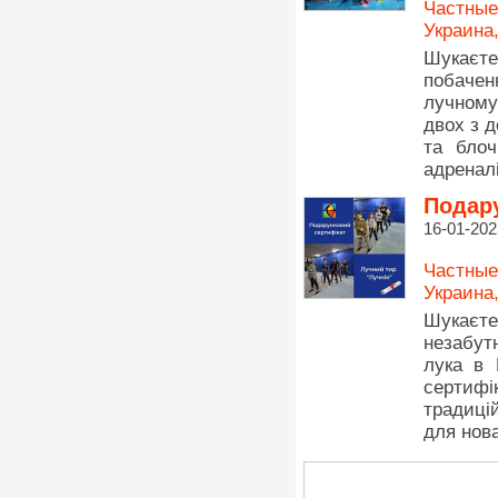
Частные
Украина
Шукаєт
побачен
лучному
двох з 
та блоч
адреналі
Подару
16-01-202
Частные
Украина
Шукаєте
незабут
лука в 
сертиф
традиці
для нова