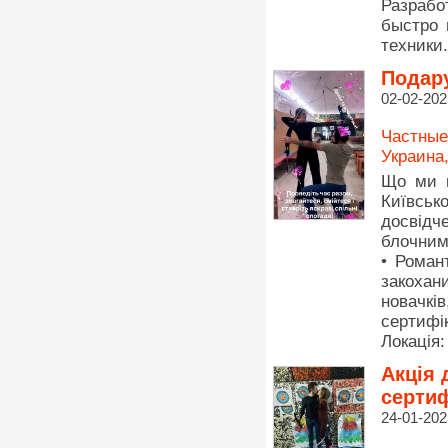
Разрабо
быстро 
техники.
Подару
02-02-202
Частные
Украина
Що ми п
Київськ
досвідч
блочними
• Роман
закохан
новачкі
сертифі
Локація:
Акція 
сертиф
24-01-202