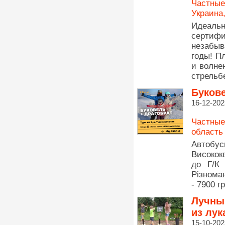
Частные
Украина
Идеаль
сертиф
незабы
годы! П
и волне
стрельбе
Букове
16-12-202
Частные
область
Автоб
Високок
до Г/К 
Різноман
- 7900 гр
Лучный
из лук
15-10-202