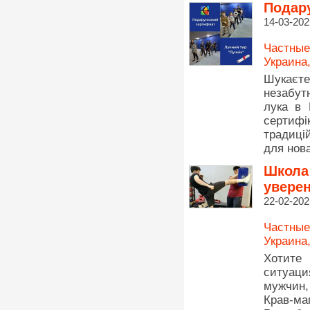
Подару
14-03-202
Частные
Украина
Шукаєте
незабут
лука в 
сертифі
традиці
для нова
Школа 
уверен
22-02-202
Частные
Украина
Хотите
ситуац
мужчин,
Крав-м