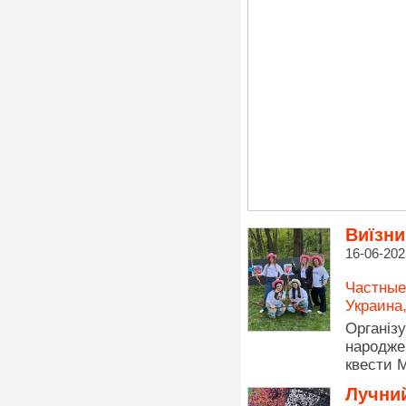
Виїзни
16-06-202
Частные
Украина
Організу
народже
квести 
Лучний