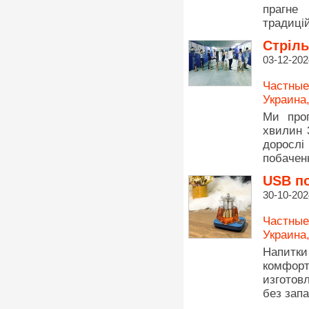
прагне
традиці
Стріль
03-12-202
Частные
Украина
Ми проп
хвилин 
дорослі 
побачен
USB п
30-10-202
Частные
Украина
Напитки
комфор
изготов
без запа