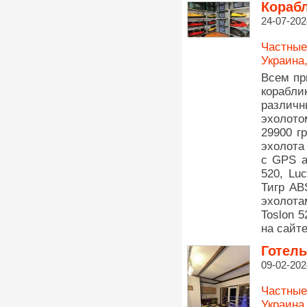
Кораб
24-07-202
Частные
Украина
Всем пр
корабли
различн
эхолото
29900 г
эхолота
c GPS а
520, Lu
Тигр AB
эхолот
Toslon 
на сайте
Готель
09-02-202
Частные
Украина