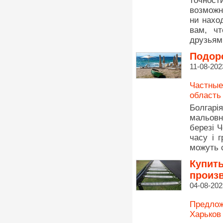
точнос
возможн
ни нахо
вам, ч
друзьям
Подоро
11-08-202
Частные
область
Болгарі
мальовн
березі Ч
часу і 
можуть 
Купить
произв
04-08-202
Предлож
Харьков