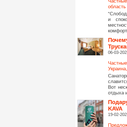
Частные
область
“Слобод
и спок
местно
комфорт
Почему
Труска
06-03-202
Частные
Украина
Санато
славитс
Вот нес
отдыха 
Подару
KAVA
19-02-202
Предлож