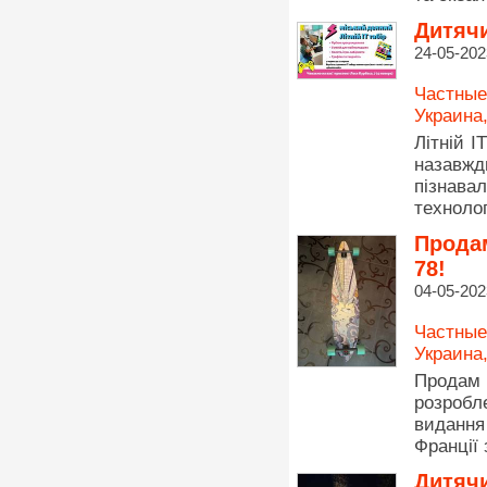
Дитячи
24-05-202
Частные
Украина
Літній I
назавжд
пізнавал
технолог
Продам
78!
04-05-202
Частные
Украина
Продам с
розробл
видання
Франції 
Дитячи