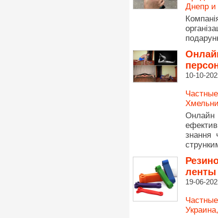
Днепр и
Компані
opгaніз
подарунк
Онлайн
персо
10-10-202
Частные
Хмельни
Онлайн
ефектив
знання 
струнки
Резин
ленты
19-06-202
Частные
Украина