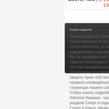
14
Служба поддержки
Информация на Adver
общественного испол
ответственность за е
информацию пользова
Мы не продаем и не 
зарегистрированных 
частную информацию 
объявление или люба
защиты прав собстве
правила конфиденциа
страницах нашего сай
Чтобы узнать подроб
Adverno Украина - ч
разделе Спорт и отды
Спорт и отдых, объяв