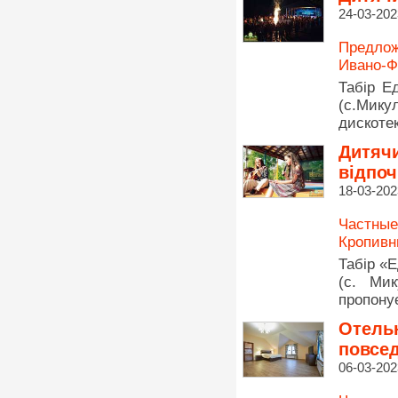
24-03-202
Предлож
Ивано-Ф
Табір Е
(с.Мику
дискотек
Дитячи
відпо
18-03-202
Частные
Кропивн
Табір «Е
(с. Мик
пропонує
Отельн
повсе
06-03-202