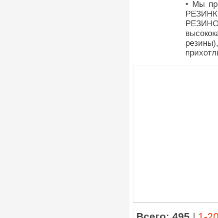
• Мы пр
РЕЗИНК
РЕЗИНО
высокок
резины)
прихотл
Всего: 495
|
1-2