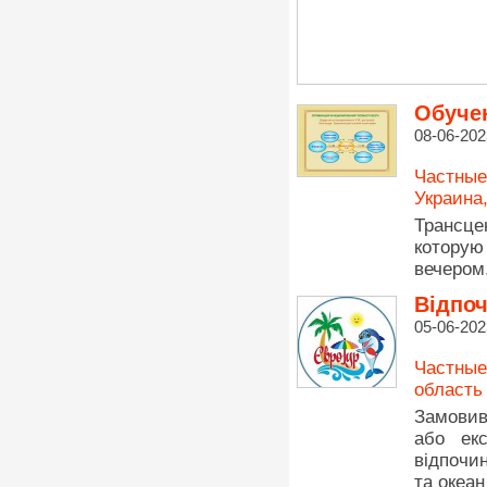
Обуче
08-06-202
Частные
Украина
Трансце
которую
вечером.
Відпоч
05-06-202
Частные
область
Замовив
або екс
відпочин
та океа