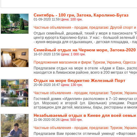
Сентябрь - 100 грн, Затока, Каролино-Бугаз
01-09-2020 11:59
Цена: 100 грн.
Частные объявления - продам, предлагаю: Другой спорт и
Отдых семейный, дешевый, тихий у моря в пансионате "Ро
центр курорта Каролино-Бугаз. У нас: - большой зеленый 
- кухня-веранда для отдыхающих, - детская площадка, - па
Семейный отдых на Черном море, Затока-2020
16-07-2020 13:56
Цена: 1 000 грн.
Предложения магазинов и фирм: Туризм
,
Украина, Одесса 
Предлагаем отдых на море в отеле «Адам и Ева», распо
находится в Лиманском районе, всего в 200 метрах от Чер
Отдых на море бюджетно Железный Порт
20-06-2020 16:47
Цена: 130 грн.
Частные объявления - продам, предлагаю: Туризм
,
Украин
Гостевой домик «Идиллия» расположен в 7–10 минутах с
(ул. Морская) и второй (ул. Школьная) улицами. Ряд
аттракцион для детей, магазины, бары, рестораны и многи
Незабываемый отдых в Киеве для всей семьи
11-06-2020 00:26
Цена: 500 грн.
Частные объявления - продам, предлагаю: Туризм
,
Украина
Предлагаем Вам провести отличный уикенд! «Фартовая