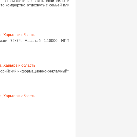
а, вы сможете испытать свои силы и
сто комфортно отдохнуть с семьей или
а, Харьков и область
маги 72х74. Масштаб 1:10000. НПП
а, Харьков и область
аторийский информационно-рекламный".
а, Харьков и область