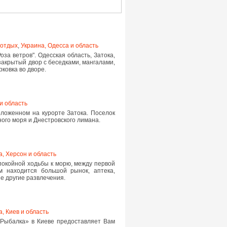
 отдых
,
Украина, Одесса и область
за ветров". Одесская область, Затока,
закрытый двор с беседками, мангалами,
рковка во дворе.
и область
ложенном на курорте Затока. Поселок
ного моря и Днестровского лимана.
а, Херсон и область
покойной ходьбы к морю, между первой
ом находится большой рынок, аптека,
е другие развлечения.
, Киев и область
 Рыбалка» в Киеве предоставляет Вам