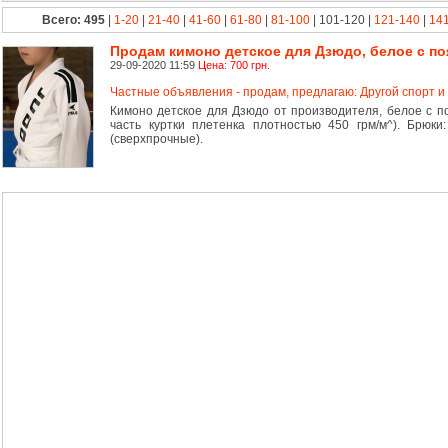
Всего: 495
|
1-20
|
21-40
|
41-60
|
61-80
|
81-100
| 101-120 |
121-140
|
14
Продам кимоно детское для Дзюдо, белое с п
29-09-2020 11:59
Цена: 700 грн.
Частные объявления - продам, предлагаю: Другой спорт и
Кимоно детское для Дзюдо от производителя, белое с по
часть куртки плетенка плотностью 450 грм/м^). Брюки:
(сверхпрочные).