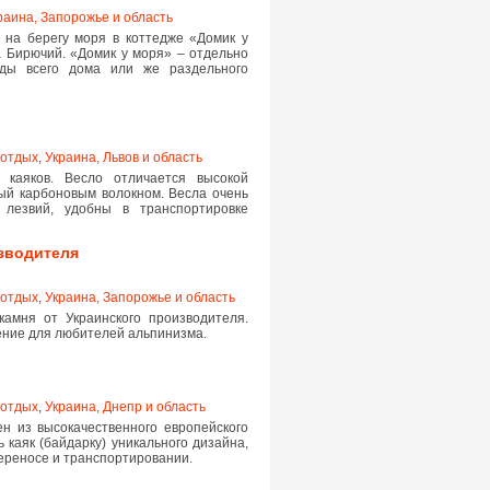
раина, Запорожье и область
на берегу моря в коттедже «Домик у
а Бирючий. «Домик у моря» – отдельно
нды всего дома или же раздельного
 отдых
,
Украина, Львов и область
 каяков. Весло отличается высокой
ый карбоновым волокном. Весла очень
 лезвий, удобны в транспортировке
зводителя
 отдых
,
Украина, Запорожье и область
камня от Украинского производителя.
ение для любителей альпинизма.
 отдых
,
Украина, Днепр и область
н из высокачественного европейского
 каяк (байдарку) уникального дизайна,
 переносе и транспортировании.