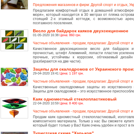
Предложения магазинов и фирм: Другой спорт и отдых
,
Ук
Предлагаем комфортный отдых в домашней атмосфере 
моря», который находится в 30 метрах от пляжа остров
стоящий 2-х этажный коттедж, с возможностью аре
поэтажного поселения.
Весло для байдарок каяков двухсекционное
01-05-2020 16:38
Цена: 860 грн.
Частные объявления - продам, предлагаю: Другой спорт и
Качественное двухсекционное весло для байдарок и
прочностью, штифт Алюминий, лопасти пластик усиленн
прочные, устойчивы к коррозии, обтекаемый дизайн
(разбираются на две части).
Зацепы для скалодромов от Украинского прои
29-04-2020 19:41
Цена: 1 197 грн.
Частные объявления - продам, предлагаю: Другой спорт и
Качественные скалодромные зацепы из искуственного 
Зацепы для скалодромов – это искусственное приспособл
Каяк одноместный стеклопластиковый
22-04-2020 10:59
Цена: 8 400 грн.
Частные объявления - продам, предлагаю: Другой спорт и
Продам каяк одноместный стеклопластиковый, изготовле
композитного материала. Только у нас Вы сможете купить
который будет только у Вас! Каяк очень удобен и прост в
Туристская схема "Харьков"