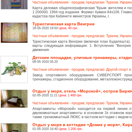
Частные объявления - продам, предлагаю: Туризм
,
Украин
Карта деловая общегеографическая "Крым: жителям и го
1:200000. 1994 год издания. Формат бумаги 84х106. Главн
кадастра при Кабинете министров Украины, г.
Туристическая карта Венгрии
18-05-2020 19:50
Цена: 40 грн.
Частные объявления - продам, предлагаю: Туризм
,
Украин
Туристическая карта Венгрии (включая план Будапешта).
карты следующая информация: 1. Вступление "Венгрия 
движения.
Детские площадки, уличные тренажеры, стад
08-05-2020 05:20
Частные объявления - продам, предлагаю: Другой спорт и
Завод спортивного оборудования СИВЕРСПОРТ прои
тренажеры, стадионное оборудование, металлоконструкци
Отдых у моря, отель «Морской», остров Бирю
02-05-2020 11:21
Цена: 1 400 грн.
Частные объявления - продам, предлагаю: Туризм
,
Украин
Апартаменты «Морской» находится на первой линии о
двухкомнатные апартаменты в основном 3х этажном корп
также трехкомнатный ЛЮКС в частном коттедже с видом на 
Отдых у моря в коттедже «Домик у моря», Кир
01-05-2020 16:40
Цена: 1 200 грн.