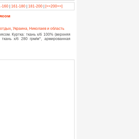
1-160
|
161-180
|
181-200
|
[>>200>>]
оясом
 отдых
,
Украина, Николаев и область
ясом. Куртка: ткань х/б 100% (верхняя
 ткань х/б 280 грм/м^, армированная