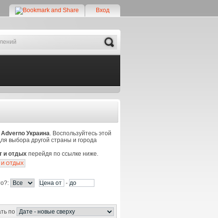
Вход
Search
е
Adverno Украина
. Воспользуйтесь этой
Для выбора другой страны и города
т и отдых
перейдя по ссылке ниже.
 И ОТДЫХ
то?:
-
ть по