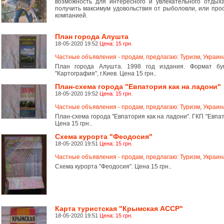
возможность для интересного и увлекательного отдых
получить максимум удовольствия от рыболовли, или про
компанией.
План города Алушта
18-05-2020 19:52
Цена: 15 грн.
Частные объявления - продам, предлагаю: Туризм
,
Украин
План города Алушта. 1998 год издания. Формат бу
"Картография", г.Киев. Цена 15 грн..
План-схема города "Евпатория как на ладони"
18-05-2020 19:52
Цена: 15 грн.
Частные объявления - продам, предлагаю: Туризм
,
Украин
План-схема города "Евпатория как на ладони". ГКП "Евп
Цена 15 грн..
Схема курорта "Феодосия"
18-05-2020 19:51
Цена: 15 грн.
Частные объявления - продам, предлагаю: Туризм
,
Украин
Схема курорта "Феодосия". Цена 15 грн..
Карта туристская "Крымская АССР"
18-05-2020 19:51
Цена: 15 грн.