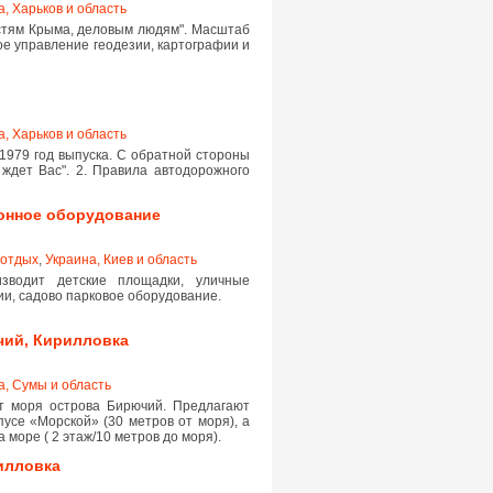
а, Харьков и область
стям Крыма, деловым людям". Масштаб
ое управление геодезии, картографии и
а, Харьков и область
 1979 год выпуска. С обратной стороны
ждет Вас". 2. Правила автодорожного
ионное оборудование
 отдых
,
Украина, Киев и область
зводит детские площадки, уличные
и, садово парковое оборудование.
чий, Кирилловка
а, Сумы и область
т моря острова Бирючий. Предлагают
усе «Морской» (30 метров от моря), а
море ( 2 этаж/10 метров до моря).
илловка